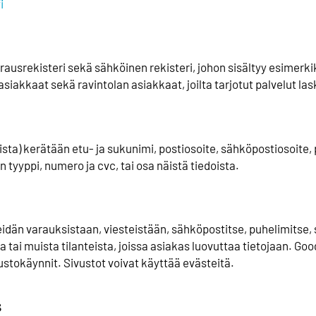
i
rausrekisteri sekä sähköinen rekisteri, johon sisältyy esimerki
akkaat sekä ravintolan asiakkaat, joilta tarjotut palvelut la
eista) kerätään etu- ja sukunimi, postiosoite, sähköpostiosoite,
n tyyppi, numero ja cvc, tai osa näistä tiedoista.
eidän varauksistaan, viesteistään, sähköpostitse, puhelimitse,
 tai muista tilanteista, joissa asiakas luovuttaa tietojaan. Go
vustokäynnit. Sivustot voivat käyttää evästeitä.
s