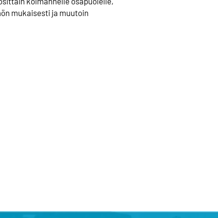
osittain kolmannelle osapuolelle,
nön mukaisesti ja muutoin