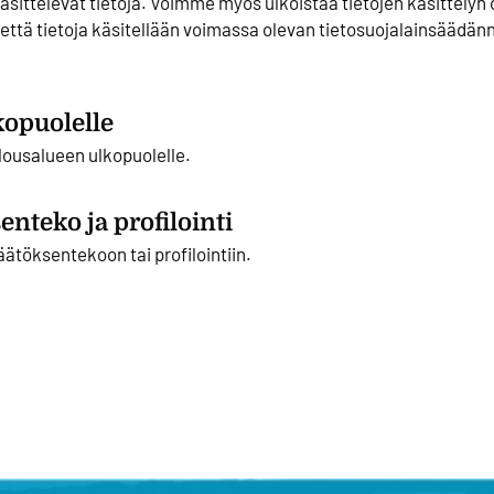
käsittelevät tietoja. Voimme myös ulkoistaa tietojen käsittelyn 
 että tietoja käsitellään voimassa olevan tietosuojalainsäädän
lkopuolelle
alousalueen ulkopuolelle.
nteko ja profilointi
töksentekoon tai profilointiin.