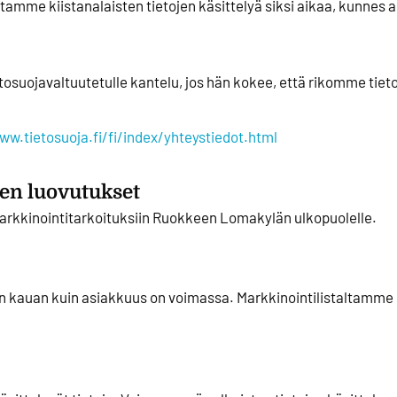
oitamme kiistanalaisten tietojen käsittelyä siksi aikaa, kunnes 
ietosuojavaltuutetulle kantelu, jos hän kokee, että rikomme ti
ww.tietosuoja.fi/fi/index/yhteystiedot.html
jen luovutukset
markkinointitarkoituksiin Ruokkeen Lomakylän ulkopuolelle.
iin kauan kuin asiakkuus on voimassa. Markkinointilistaltamm