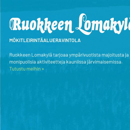
MÖKIT
LEIRINTÄALUE
RAVINTOLA
Ruokkeen Lomakylä tarjoaa ympärivuotista majoitusta ja
monipuolisia aktiviteetteja kauniissa järvimaisemissa.
Tutustu meihin »