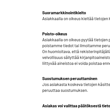
Suoramarkkinointikielto
Asiakkaalla on oikeus kieltää tietoje
Poisto-oikeus
Asiakkaalla on oikeus pyytää tietojen 
poistamme tiedot tai ilmoitamme perust
On huomioitava, että rekisterinpitäjäll
velvollisuus säilyttää kirjanpitoaineist
liittyvää aineistoa ei voida poistaa 
Suostumuksen peruuttaminen
Jos asiakasta koskeva tietojen käsitt
peruuttaa suostumuksen.
Asiakas voi valittaa päätöksestä tiet