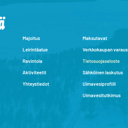
Majoitus
Maksutavat
Leirintäalue
Verkkokaupan varau
Ravintola
Tietosuojaseloste
Aktiviteetit
Sähköinen laskutus
Yhteystiedot
Uimavesiprofiili
Uimavesitutkimus