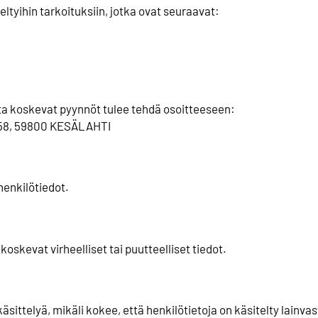
eltyihin tarkoituksiin, jotka ovat seuraavat:
ita koskevat pyynnöt tulee tehdä osoitteeseen:
 58, 59800 KESÄLAHTI
henkilötiedot.
oskevat virheelliset tai puutteelliset tiedot.
äsittelyä, mikäli kokee, että henkilötietoja on käsitelty lainvas