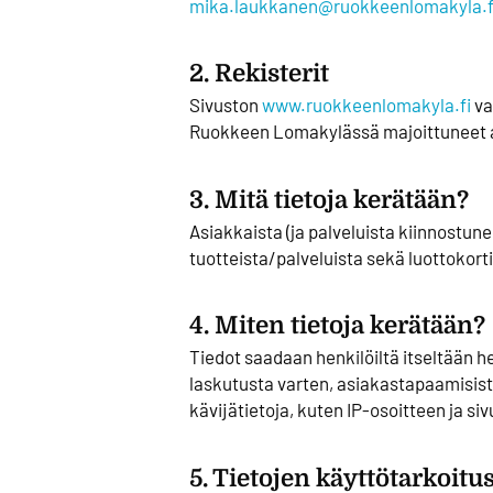
mika.laukkanen@ruokkeenlomakyla.f
2. Rekisterit
Sivuston
www.ruokkeenlomakyla.fi
va
Ruokkeen Lomakylässä majoittuneet asi
3. Mitä tietoja kerätään?
Asiakkaista (ja palveluista kiinnostun
tuotteista/palveluista sekä luottokorti
4. Miten tietoja kerätään?
Tiedot saadaan henkilöiltä itseltään h
laskutusta varten, asiakastapaamisista
kävijätietoja, kuten IP-osoitteen ja si
5. Tietojen käyttötarkoitu