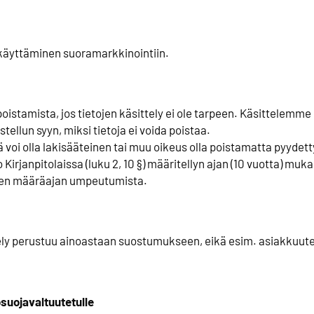
n käyttäminen suoramarkkinointiin.
poistamista, jos tietojen käsittely ei ole tarpeen. Käsittelemm
ellun syyn, miksi tietoja ei voida poistaa.
ä voi olla lakisääteinen tai muu oikeus olla poistamatta pyydetty
o Kirjanpitolaissa (luku 2, 10 §) määritellyn ajan (10 vuotta) mu
ennen määräajan umpeutumista.
ely perustuu ainoastaan suostumukseen, eikä esim. asiakkuutee
osuojavaltuutetulle