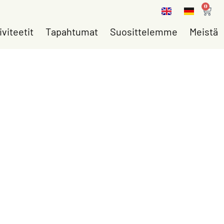
0
iviteetit
Tapahtumat
Suosittelemme
Meistä