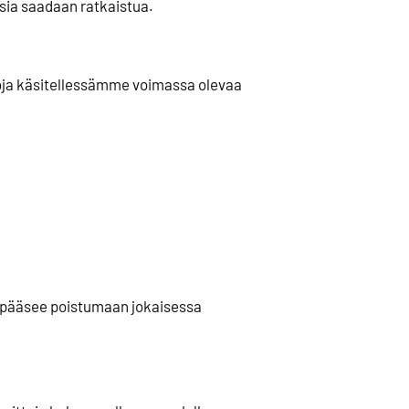
asia saadaan ratkaistua.
etoja käsitellessämme voimassa olevaa
e pääsee poistumaan jokaisessa