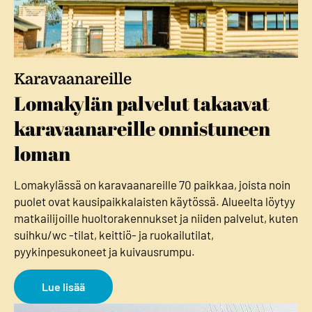
Karavaanareille
Lomakylän palvelut takaavat
karavaanareille onnistuneen
loman
Lomakylässä on karavaanareille 70 paikkaa, joista noin
puolet ovat kausipaikkalaisten käytössä. Alueelta löytyy
matkailijoille huoltorakennukset ja niiden palvelut, kuten
suihku/wc -tilat, keittiö- ja ruokailutilat,
pyykinpesukoneet ja kuivausrumpu.
Lue lisää