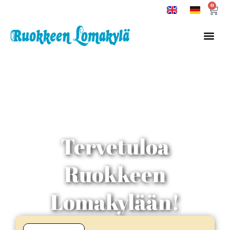
0
Tervetuloa
Ruokkeen
Lomakylään!