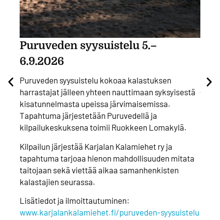
Puruveden syysuistelu 5.–
Sai
6.9.2026
Maail
hurma
Puruveden syysuistelu kokoaa kalastuksen
jatko
harrastajat jälleen yhteen nauttimaan syksyisestä
kisatunnelmasta upeissa järvimaisemissa.
Saima
Tapahtuma järjestetään Puruvedellä ja
paika
kilpailukeskuksena toimii Ruokkeen Lomakylä.
maati
yhdes
Kilpailun järjestää Karjalan Kalamiehet ry ja
sadon
tapahtuma tarjoaa hienon mahdollisuuden mitata
syksy
taitojaan sekä viettää aikaa samanhenkisten
kalastajien seurassa.
Satoj
Enonk
Lisätiedot ja ilmoittautuminen:
Punka
www.karjalankalamiehet.fi/puruveden-syysuistelu
Savon