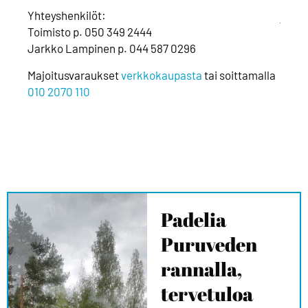
Yhteyshenkilöt:
jakau
Toimisto p. 050 349 2444
ravin
Jarkko Lampinen p. 044 587 0296
kohte
tiedo
Majoitusvaraukset
verkkokaupasta
tai soittamalla
010 2070 110
Ruokk
ainei
ravin
Padelia
Puruveden
rannalla,
tervetuloa