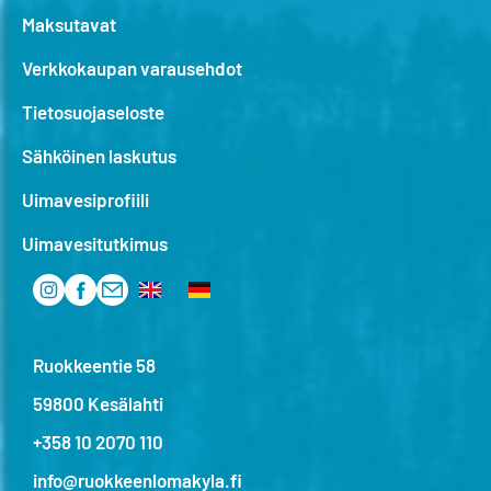
Maksutavat
Verkkokaupan varausehdot
Tietosuojaseloste
Sähköinen laskutus
Uimavesiprofiili
Uimavesitutkimus
Ruokkeentie 58
59800 Kesälahti
+358 10 2070 110
info@ruokkeenlomakyla.fi