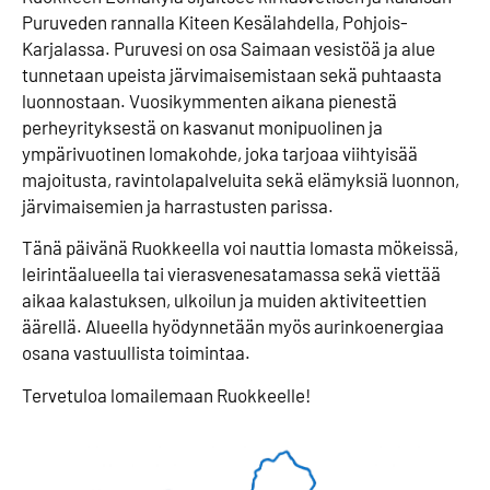
Puruveden rannalla Kiteen Kesälahdella, Pohjois-
Karjalassa. Puruvesi on osa Saimaan vesistöä ja alue
tunnetaan upeista järvimaisemistaan sekä puhtaasta
luonnostaan. Vuosikymmenten aikana pienestä
perheyrityksestä on kasvanut monipuolinen ja
ympärivuotinen lomakohde, joka tarjoaa viihtyisää
majoitusta, ravintolapalveluita sekä elämyksiä luonnon,
järvimaisemien ja harrastusten parissa.
Tänä päivänä Ruokkeella voi nauttia lomasta mökeissä,
leirintäalueella tai vierasvenesatamassa sekä viettää
aikaa kalastuksen, ulkoilun ja muiden aktiviteettien
äärellä. Alueella hyödynnetään myös aurinkoenergiaa
osana vastuullista toimintaa.
Tervetuloa lomailemaan Ruokkeelle!