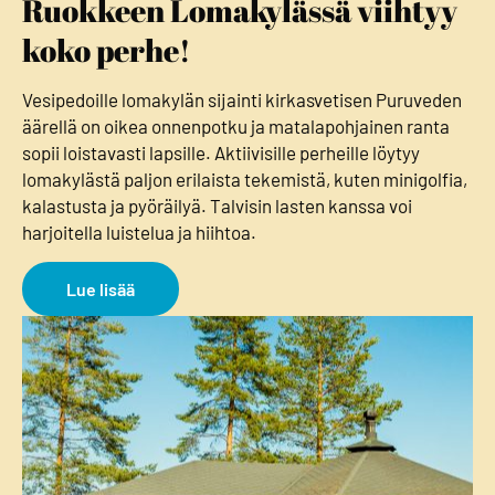
Ruokkeen Lomakylässä viihtyy
koko perhe!
Vesipedoille lomakylän sijainti kirkasvetisen Puruveden
äärellä on oikea onnenpotku ja matalapohjainen ranta
sopii loistavasti lapsille. Aktiivisille perheille löytyy
lomakylästä paljon erilaista tekemistä, kuten minigolfia,
kalastusta ja pyöräilyä. Talvisin lasten kanssa voi
harjoitella luistelua ja hiihtoa.
Lue lisää