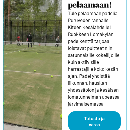
pelaamaan!
Tule pelaamaan padelia
Puruveden rannalle
Kiteen Kesälahdelle!
Ruokkeen Lomakylän
padelkenttä tarjoaa
loistavat puitteet niin
satunnaisille kokeilijoille
kuin aktiivisille
harrastajille koko kesän
ajan. Padel yhdistää
liikunnan, hauskan
yhdessäolon ja kesäisen
lomatunnelman upeassa
järvimaisemassa.
Tutustu ja
varaa