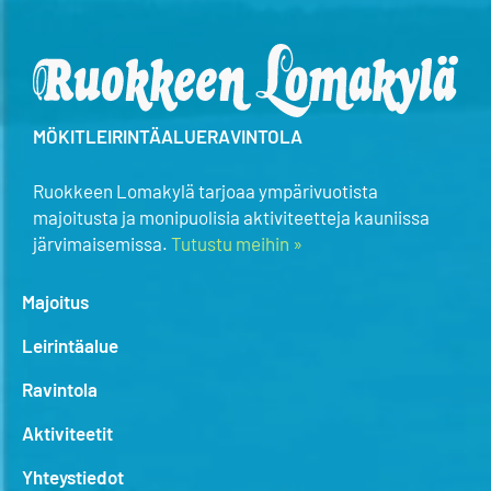
MÖKIT
LEIRINTÄALUE
RAVINTOLA
Ruokkeen Lomakylä tarjoaa ympärivuotista
majoitusta ja monipuolisia aktiviteetteja kauniissa
järvimaisemissa.
Tutustu meihin »
Majoitus
Leirintäalue
Ravintola
Aktiviteetit
Yhteystiedot