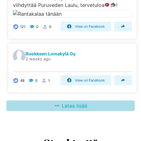
viihdyttää Puruveden Laulu, tervetuloa
!
View on Facebook
121
0
0
Ruokkeen Lomakylä Oy
2 weeks ago
View on Facebook
48
0
1
Lataa lisää