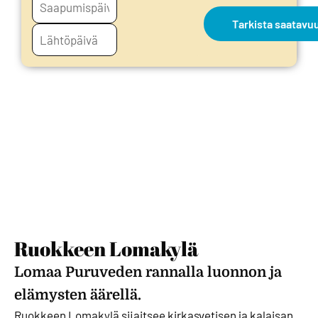
Tarkista saatavu
Ruokkeen Lomakylä
Lomaa Puruveden rannalla luonnon ja
elämysten äärellä.
Ruokkeen Lomakylä sijaitsee kirkasvetisen ja kalaisan