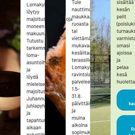
Tule
sisältää
Lomakylältä
nauttimaan
kesän
löytyy
maukkaasta
pelit
majoitusvaihtoehtoja
ruoasta
(poisluk
moneen
tai
turnauks
makuun.
viettämään
varmist
Tutustu
mukavaa
omasi
tarkemmin
kesäiltaa
ajoissa
loma-
terassille!
ja
asuntoihimme
Lomakylän
pelaa
ja
ravintola
kesä
löydä
palvelee
huoletta
mieleisesi
1.5-
majoitus!
31.8.
Juhannuksena,
päivittäin
kau
juhlapyhinä
ja
ja
muina
tapahtumien
aikoina
aikaan
R
sopimuksen
pakettihinta.