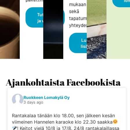
lo
mukaan
sekä
Tutustu
tapatumien
ja varaa
yhteydessä.
Lue
lisää
Ajankohtaista Facebookista
Ruokkeen Lomakylä Oy
3 days ago
Rantakalaa tänään klo 18.00, sen jälkeen kesän
viimeinen Hannelen karaoke klo 22.30 saakka
! Keitot vielä 10/8 ja 17/8. 24/8 rantakalaillassa