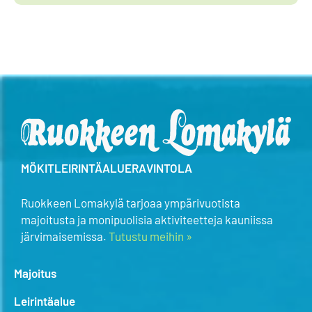
MÖKIT
LEIRINTÄALUE
RAVINTOLA
Ruokkeen Lomakylä tarjoaa ympärivuotista
majoitusta ja monipuolisia aktiviteetteja kauniissa
järvimaisemissa.
Tutustu meihin »
Majoitus
Leirintäalue