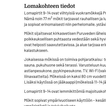
Lomakohteen tiedot
Lomapirtit 9–14 ovat viihtyisiä vuokramökkejä P
Nämä noin 77 m² mökit tarjoavat rauhallisen ja
ja sopivat erinomaisesti niin perhelomalle, yst
Mökit sijaitsevat kirkasvetisen Puruveden lähei
poikkeuksellisen puhtaasta vedestään sekä hyv
ovat helposti saavutettavissa, ja alue tarjoaa e
kalastukseen.
Jokaisessa mökissä on toimiva pohjaratkaisu: 
sauna, pukuhuone sekä terassi. Varusteluun ku
astianpesukone, pyykinpesukone, TV, Wi-Fi (val
liinavaatteita). Mökeissä on kaksi 80 cm vuod
Lisäksi käytössä on jääkaappi (mökeissä 11–14 jää
Lomapirtit 9–14 ovat lemmikittömiä majoituskoh
Mökit sopivat ympärivuotiseen käyttöön – kesällä
ympäristöstä ja talviulkoilusta.