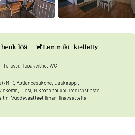
 henkilöä
Lemmikit kielletty
a
Terassi
Tupakeittiö
WC
,
,
,
e (/MH)
Astianpesukone
Jääkaappi
,
,
,
inkeitin
Liesi
Mikroaaltouuni
Perusastiasto
,
,
,
,
itin
Vuodevaatteet ilman liinavaatteita
,