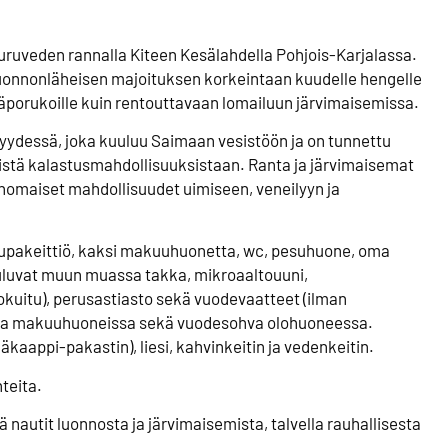
uruveden rannalla Kiteen Kesälahdella Pohjois-Karjalassa.
 luonnonläheisen majoituksen korkeintaan kuudelle hengelle
äväporukoille kuin rentouttavaan lomailuun järvimaisemissa.
syydessä, joka kuuluu Saimaan vesistöön ja on tunnettu
istä kalastusmahdollisuuksistaan. Ranta ja järvimaisemat
rinomaiset mahdollisuudet uimiseen, veneilyyn ja
tupakeittiö, kaksi makuuhuonetta, wc, pesuhuone, oma
uluvat muun muassa takka, mikroaaltouuni,
okuitu), perusastiasto sekä vuodevaatteet (ilman
etta makuuhuoneissa sekä vuodesohva olohuoneessa.
kaappi-pakastin), liesi, kahvinkeitin ja vedenkeitin.
teita.
 nautit luonnosta ja järvimaisemista, talvella rauhallisesta