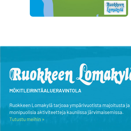
MÖKIT
LEIRINTÄALUE
RAVINTOLA
Ruokkeen Lomakylä tarjoaa ympärivuotista majoitusta ja
monipuolisia aktiviteetteja kauniissa järvimaisemissa.
Tutustu meihin »