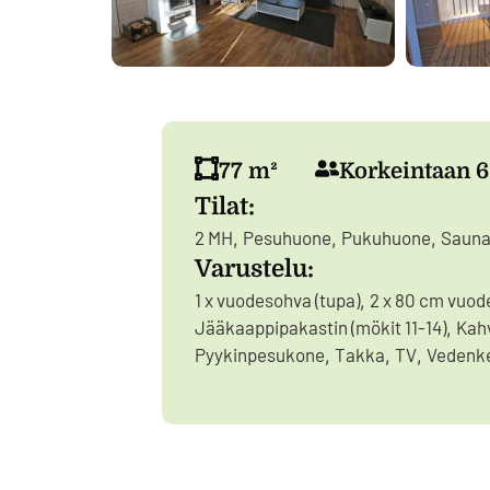
77 m²
Korkeintaan 6
Tilat:
2 MH
Pesuhuone
Pukuhuone
Saun
,
,
,
Varustelu:
1 x vuodesohva (tupa)
2 x 80 cm vuod
,
Jääkaappipakastin (mökit 11-14)
Kahv
,
Pyykinpesukone
Takka
TV
Vedenke
,
,
,