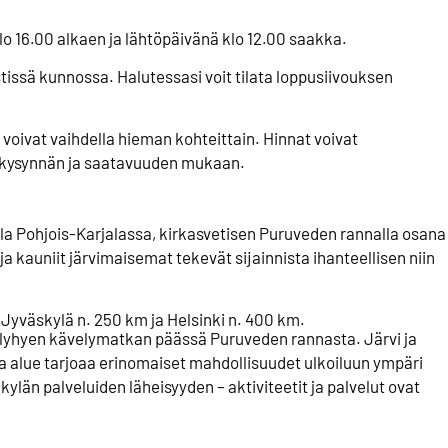
o 16.00 alkaen ja lähtöpäivänä klo 12.00 saakka.
tissä kunnossa. Halutessasi voit tilata loppusiivouksen
voivat vaihdella hieman kohteittain. Hinnat voivat
ä kysynnän ja saatavuuden mukaan.
a Pohjois-Karjalassa, kirkasvetisen Puruveden rannalla osana
 kauniit järvimaisemat tekevät sijainnista ihanteellisen niin
 Jyväskylä n. 250 km ja Helsinki n. 400 km.
la lyhyen kävelymatkan päässä Puruveden rannasta. Järvi ja
a alue tarjoaa erinomaiset mahdollisuudet ulkoiluun ympäri
ylän palveluiden läheisyyden – aktiviteetit ja palvelut ovat