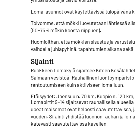
Loma-asunnot ovat käytettävissä tulopäivänä kl
Toivomme, että mökki luovutetaan lähtiessä siis
(50–75 € mökin koosta riippuen).
Huomioithan, että mökkien sisustus ja varustelu 
vaihdella juhlapyhinä, tapahtumien aikana sek
Sijainti
Ruokkeen Lomakylä sijaitsee Kiteen Kesälahdell
Saimaan vesistöä. Rauhallinen luontoympäristö ja
rentoutumiseen kuin aktiiviseen lomailuun.
Etäisyydet: Joensuu n. 70 km, Kuopio n. 120 km,
Lomapirtit 9–14 sijaitsevat rauhallisella alueel
upeat maisemat ovat helposti saavutettavissa, j
vuoden. Sijainti yhdistää luonnon rauhan ja lomak
kätevästi saavutettavissa kävellen.