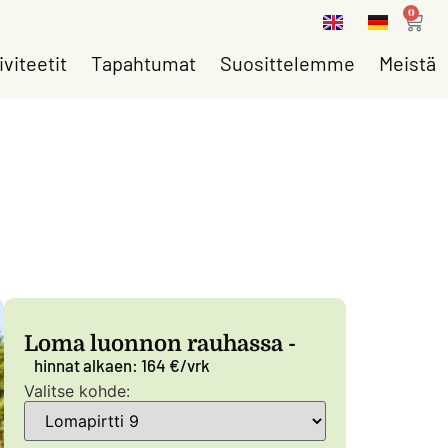
0
iviteetit
Tapahtumat
Suosittelemme
Meistä
Loma luonnon rauhassa -
hinnat alkaen: 164 €/vrk
Valitse kohde: