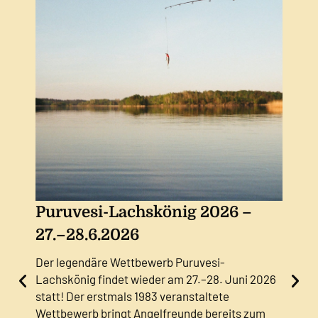
Puruvesi-Lachskönig 2026 –
Puru
27.–28.6.2026
Surf
Der legendäre Wettbewerb Puruvesi-
Das au
Lachskönig findet wieder am 27.–28. Juni 2026
Puruve
statt! Der erstmals 1983 veranstaltete
zusamm
Wettbewerb bringt Angelfreunde bereits zum
Seenla