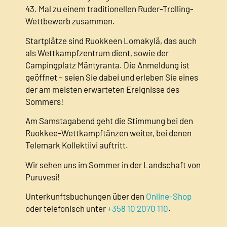
43. Mal zu einem traditionellen Ruder-Trolling-
Verans
Wettbewerb zusammen.
Wettka
sowohl
Startplätze sind Ruokkeen Lomakylä, das auch
als Wettkampfzentrum dient, sowie der
Weiter
Campingplatz Mäntyranta. Die Anmeldung ist
werden
geöffnet – seien Sie dabei und erleben Sie eines
https:/
der am meisten erwarteten Ereignisse des
Sommers!
Unterk
oder t
Am Samstagabend geht die Stimmung bei den
Ruokkee-Wettkampftänzen weiter, bei denen
Telemark Kollektiivi auftritt.
Wir sehen uns im Sommer in der Landschaft von
Puruvesi!
Unterkunftsbuchungen über den
Online-Shop
oder telefonisch unter
+358 10 2070 110
.